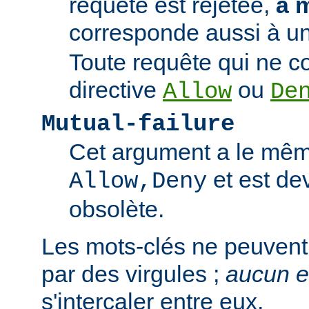
requête est rejetée,
à 
corresponde aussi à un
Toute requête qui ne 
directive
ou
Allow
De
Mutual-failure
Cet argument a le mêm
et est de
Allow,Deny
obsolète.
Les mots-clés ne peuvent
par des virgules ;
aucun 
s'intercaler entre eux.