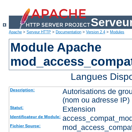
Serveu
Apache
>
Serveur HTTP
>
Documentation
>
Version 2.4
>
Modules
Module Apache
mod_access_compa
Langues Dispo
Autorisations de gro
Description:
(nom ou adresse IP)
Extension
Statut:
access_compat_mod
Identificateur de Module:
mod_access_compat
Fichier Source: