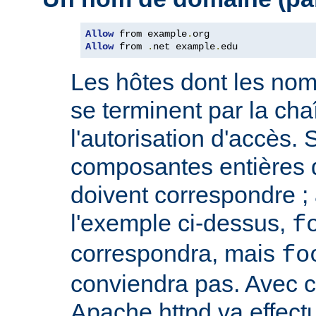
Allow
 from example
.
Allow
 from 
.
net example
.
edu
Les hôtes dont les no
se terminent par la cha
l'autorisation d'accès. 
composantes entières 
doivent correspondre ; 
l'exemple ci-dessus,
f
correspondra, mais
fo
conviendra pas. Avec ce
Apache httpd va effect