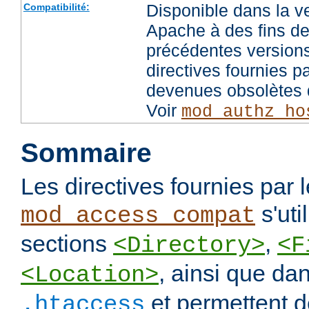
Disponible dans la v
Compatibilité:
Apache à des fins de
précédentes versions
directives fournies p
devenues obsolètes d
Voir
mod_authz_ho
Sommaire
Les directives fournies par
s'uti
mod_access_compat
sections
,
<Directory>
<F
, ainsi que dan
<Location>
et permettent de
.htaccess