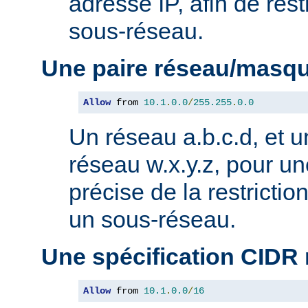
adresse IP, afin de rest
sous-réseau.
Une paire réseau/masq
Allow
 from 
10.1
.
0.0
/
255.255
.
0.0
Un réseau a.b.c.d, et 
réseau w.x.y.z, pour un
précise de la restricti
un sous-réseau.
Une spécification CIDR
Allow
 from 
10.1
.
0.0
/
16