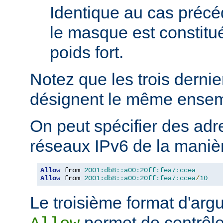
Identique au cas précé
le masque est constitu
poids fort.
Notez que les trois derni
désignent le même ensem
On peut spécifier des adr
réseaux IPv6 de la manièr
Allow
 from 
2001:db8::a00:20ff:fea7:ccea
Allow
 from 
2001:db8::a00:20ff:fea7:ccea
/
10
Le troisième format d'argu
permet de contrôle