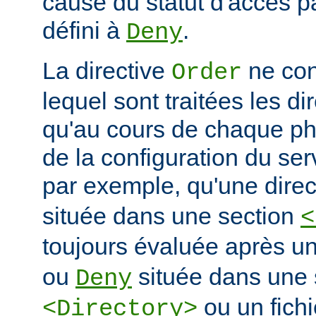
cause du statut d'accès pa
défini à
.
Deny
La directive
ne con
Order
lequel sont traitées les di
qu'au cours de chaque ph
de la configuration du ser
par exemple, qu'une dire
située dans une section
<
toujours évaluée après un
ou
située dans une 
Deny
ou un fich
<Directory>