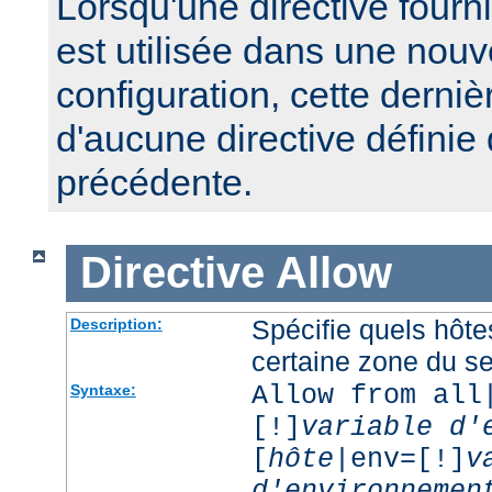
Lorsqu'une directive fourn
est utilisée dans une nouv
configuration, cette derniè
d'aucune directive définie
précédente.
Directive
Allow
Spécifie quels hôt
Description:
certaine zone du s
Allow from all
Syntaxe:
[!]
variable d'
[
hôte
|env=[!]
v
d'environnemen