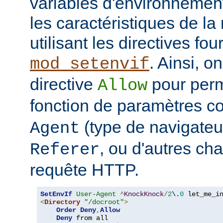
variables d'environnemen
les caractéristiques de la 
utilisant les directives fo
. Ainsi, on
mod_setenvif
directive
pour perm
Allow
fonction de paramètres 
(type de navigateur
Agent
, ou d'autres ch
Referer
requête HTTP.
SetEnvIf
User-Agent
^
KnockKnock
/
2
\.
0
<
Directory
"/docroot"
>
Order
Deny
,
Allow
Deny
 from all
