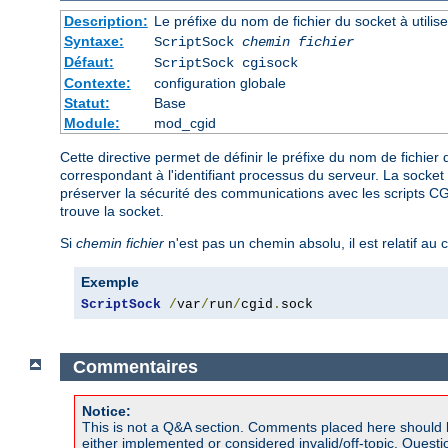
Description:
Le préfixe du nom de fichier du socket à util
Syntaxe:
ScriptSock
chemin fichier
Défaut:
ScriptSock cgisock
Contexte:
configuration globale
Statut:
Base
Module:
mod_cgid
Cette directive permet de définir le préfixe du nom de fichie
correspondant à l'identifiant processus du serveur. La socket 
préserver la sécurité des communications avec les scripts CGI,
trouve la socket.
Si
chemin fichier
n'est pas un chemin absolu, il est relatif au 
Exemple
ScriptSock
/
var
/
run
/
cgid
.
sock
Commentaires
Notice:
This is not a Q&A section. Comments placed here should 
either implemented or considered invalid/off-topic. Ques