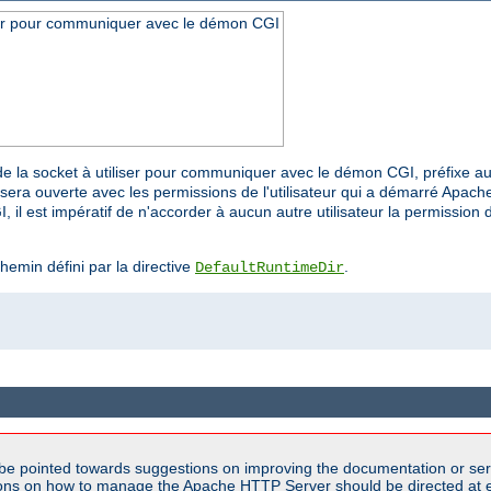
iser pour communiquer avec le démon CGI
r de la socket à utiliser pour communiquer avec le démon CGI, préfixe a
sera ouverte avec les permissions de l'utilisateur qui a démarré Apache
 il est impératif de n'accorder à aucun autre utilisateur la permission d
chemin défini par la directive
.
DefaultRuntimeDir
be pointed towards suggestions on improving the documentation or ser
tions on how to manage the Apache HTTP Server should be directed at e