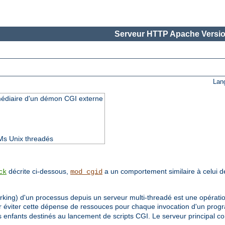
Serveur HTTP Apache Versio
Lan
rmédiaire d'un démon CGI externe
Ms Unix threadés
décrite ci-dessous,
a un comportement similaire à celui 
ck
mod_cgid
orking) d'un processus depuis un serveur multi-threadé est une opérati
ur éviter cette dépense de ressouces pour chaque invocation d'un pr
enfants destinés au lancement de scripts CGI. Le serveur principal