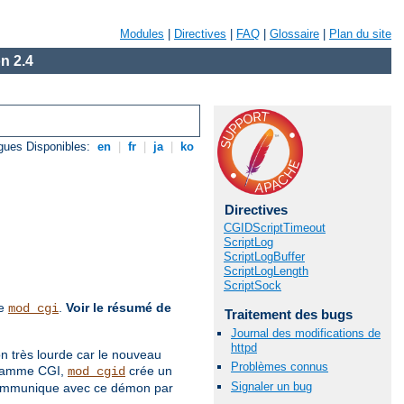
Modules
|
Directives
|
FAQ
|
Glossaire
|
Plan du site
n 2.4
gues Disponibles:
en
|
fr
|
ja
|
ko
Directives
CGIDScriptTimeout
ScriptLog
ScriptLogBuffer
ScriptLogLength
ScriptSock
de
.
Voir le résumé de
mod_cgi
Traitement des bugs
Journal des modifications de
httpd
on très lourde car le nouveau
Problèmes connus
ogramme CGI,
crée un
mod_cgid
Signaler un bug
 communique avec ce démon par