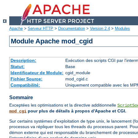
Apache
>
Serveur HTTP
>
Documentation
>
Version 2.4
>
Modules
Module Apache mod_cgid
Description:
Exécution des scripts CGI par l'inte
Statut:
Base
Identificateur de Module:
cgid_module
Fichier Source:
mod_cgid.c
Compatibilité:
Uniquement compatible avec les MP
Sommaire
Exceptées les optimisations et la directive additionnelle
ScriptSo
pour plus de détails à propos d'Apache et CGI.
mod_cgi
Sur certains systèmes d'exploitation de type unix, le lancement (f
processus va répliquer tous les threads du processus parent. Po
démon externe qui est responsable du branchement de processus 