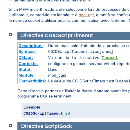
l'intermédiaire d'une socket de domaine unix.
Si un MPM multi-threadé a été sélectionné lors du processus de com
l'utilisateur, ce module est identique à
quant à sa configur
mod_cgi
le nom du socket à utiliser pour la communication avec le démon 
Directive
CGIDScriptTimeout
Description:
Durée maximale d'attente de la prochaine 
Syntaxe:
CGIDScriptTimeout
time
[s|ms]
Défaut:
Valeur de la directive
Timeout
Contexte:
configuration globale, serveur virtuel, répert
Statut:
Base
Module:
mod_cgid
Compatibilité:
La valeur de CGIDScriptTimeout est 0 dans l
Cette directive permet de limiter la durée d'attente avant l
programme CGI se terminent.
Exemple
CGIDScriptTimeout
20
Directive
ScriptSock