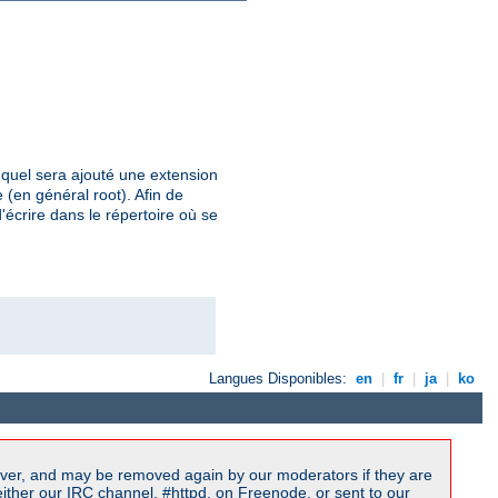
uquel sera ajouté une extension
 (en général root). Afin de
'écrire dans le répertoire où se
Langues Disponibles:
en
|
fr
|
ja
|
ko
ver, and may be removed again by our moderators if they are
ither our IRC channel, #httpd, on Freenode, or sent to our