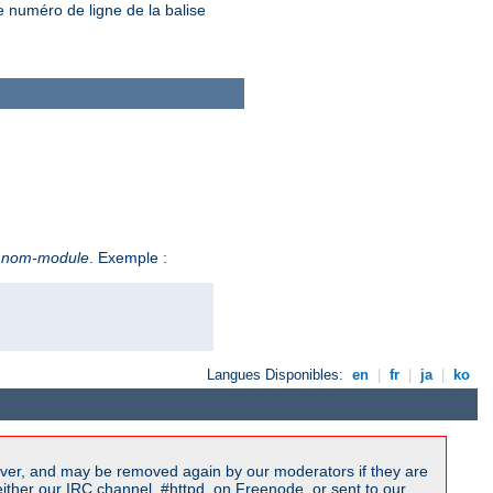
e numéro de ligne de la balise
e
nom-module
. Exemple :
Langues Disponibles:
en
|
fr
|
ja
|
ko
ver, and may be removed again by our moderators if they are
ither our IRC channel, #httpd, on Freenode, or sent to our