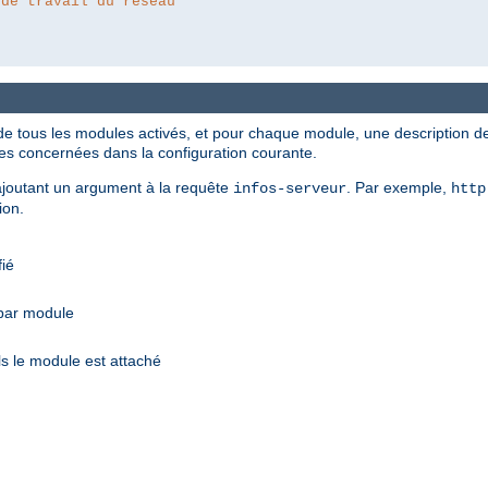
 de travail du réseau
de tous les modules activés, et pour chaque module, une description des
ves concernées dans la configuration courante.
n ajoutant un argument à la requête
. Par exemple,
infos-serveur
http
ion.
fié
 par module
s le module est attaché