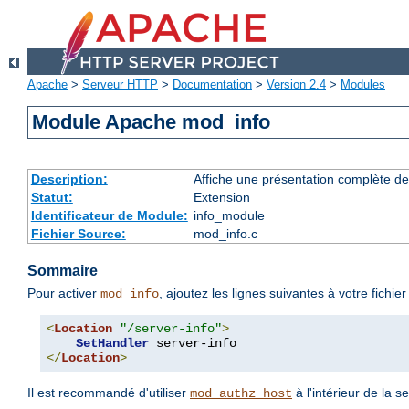
Apache
>
Serveur HTTP
>
Documentation
>
Version 2.4
>
Modules
Module Apache mod_info
Description:
Affiche une présentation complète de
Statut:
Extension
Identificateur de Module:
info_module
Fichier Source:
mod_info.c
Sommaire
Pour activer
, ajoutez les lignes suivantes à votre fichie
mod_info
<
Location
"/server-info"
>
SetHandler
</
Location
>
Il est recommandé d'utiliser
à l'intérieur de la s
mod_authz_host