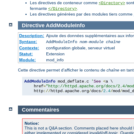
Les directives de conteneur comme
sont
<Directory>
fermante
.
</Directory>
Les directives générées par des modules tiers comme
Directive
AddModuleInfo
Description:
Ajoute des données supplémentaires aux inform
Syntaxe:
AddModuleInfo
nom-module
chaîne
Contexte:
configuration globale, serveur virtuel
Statut:
Extension
Module:
mod_info
Cette directive permet d'afficher le contenu de
chaîne
en tant
AddModuleInfo
 mod_deflate
.
c 
'
See
<
a \

    href
=
"http://httpd.apache.org/docs/2.4/mo
    http
://
httpd
.
apache
.
org
/
docs
/
2.4
/
mod
/
mod_
Commentaires
Notice:
This is not a Q&A section. Comments placed here should 
either implemented or considered invalid/off-topic. Ques