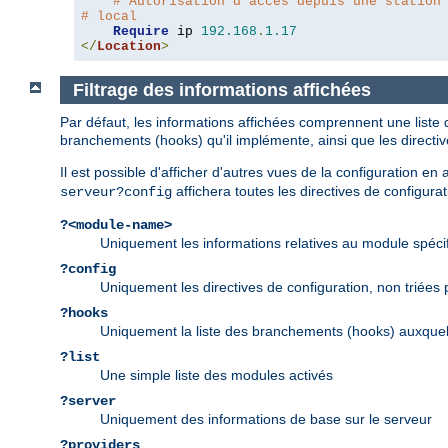
# Autorisation d'accès depuis une station
# local
Require
 ip 
192.168
.
1.17
</
Location
>
Filtrage des informations affichées
Par défaut, les informations affichées comprennent une liste 
branchements (hooks) qu'il implémente, ainsi que les directi
Il est possible d'afficher d'autres vues de la configuration e
affichera toutes les directives de configurat
serveur?config
?<module-name>
Uniquement les informations relatives au module spéci
?config
Uniquement les directives de configuration, non triées
?hooks
Uniquement la liste des branchements (hooks) auxquel
?list
Une simple liste des modules activés
?server
Uniquement des informations de base sur le serveur
?providers