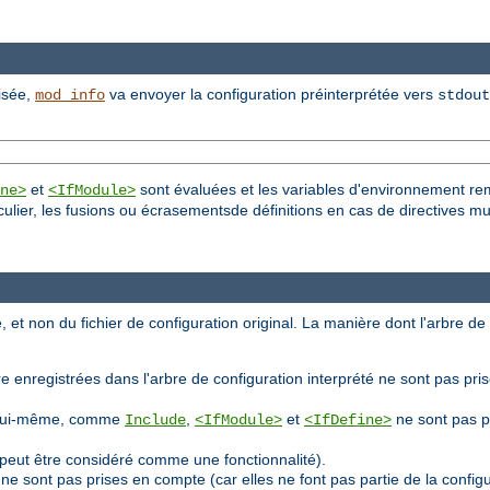
lisée,
va envoyer la configuration préinterprétée vers
mod_info
stdout
et
sont évaluées et les variables d'environnement re
ne>
<IfModule>
culier, les fusions ou écrasementsde définitions en cas de directives mu
, et non du fichier de configuration original. La manière dont l'arbre de
e enregistrées dans l'arbre de configuration interprété ne sont pas pri
ion lui-même, comme
,
et
ne sont pas p
Include
<IfModule>
<IfDefine>
peut être considéré comme une fonctionnalité).
ne sont pas prises en compte (car elles ne font pas partie de la confi