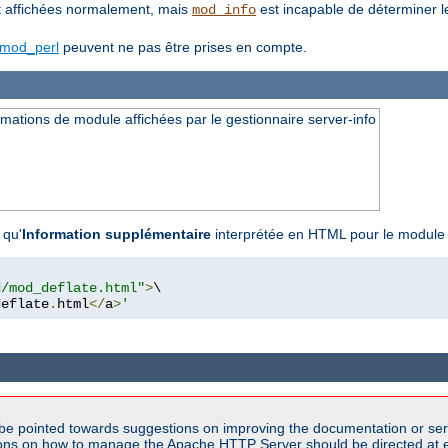
 affichées normalement, mais
est incapable de déterminer l
mod_info
mod_perl
peuvent ne pas être prises en compte.
ations de module affichées par le gestionnaire server-info
 qu'
Information supplémentaire
interprétée en HTML pour le modul
d/mod_deflate.html"
>
\

deflate
.
html
</
a
>
'
be pointed towards suggestions on improving the documentation or ser
tions on how to manage the Apache HTTP Server should be directed at e