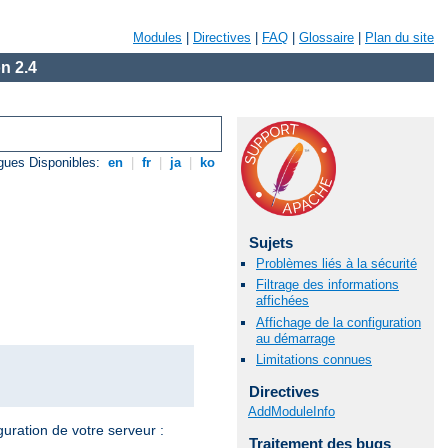
Modules
|
Directives
|
FAQ
|
Glossaire
|
Plan du site
n 2.4
gues Disponibles:
en
|
fr
|
ja
|
ko
Sujets
Problèmes liés à la sécurité
Filtrage des informations
affichées
Affichage de la configuration
au démarrage
Limitations connues
Directives
AddModuleInfo
guration de votre serveur :
Traitement des bugs