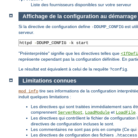
Liste des fournisseurs disponibles sur votre serveur
Affichage de la configuration au démarrage
Si la directive de configuration define
est uti
-DDUMP_CONFIG
serveur.
httpd 
-
DDUMP_CONFIG 
-
k start
"Préinterprétée" signifie que les directives telles que
<IfDefi
représente cependant pas la configuration définitive. En parti
Le résultat est équivalent à celui de la requête
.
?config
Limitations connues
tire ses informations de la configuration interprétée
mod_info
induit quelques limitations :
Les directives qui sont traitées immédiatement sans êtr
comprennent
,
et
.
ServerRoot
LoadModule
LoadFile
Les directives qui contrôlent le fichier de configurat
directives de configuration incluses le sont.
Les commentaires ne sont pas pris en compte (Ce qui 
Les directives de configuration des fichiers
.htaccess