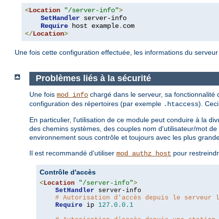
<
Location
"/server-info"
>
SetHandler
 server-info

Require
 host example
.
</
Location
>
Une fois cette configuration effectuée, les informations du serveu
Problèmes liés à la sécurité
Une fois
chargé dans le serveur, sa fonctionnalité
mod_info
configuration des répertoires (par exemple
). Cec
.htaccess
En particulier, l'utilisation de ce module peut conduire à la 
des chemins systèmes, des couples nom d'utilisateur/mot de 
environnement sous contrôle et toujours avec les plus grand
Il est recommandé d'utiliser
pour restreindr
mod_authz_host
Contrôle d'accès
<
Location
"/server-info"
>
SetHandler
 server-info

# Autorisation d'accès depuis le serveur 
Require
 ip 
127.0
.
0.1