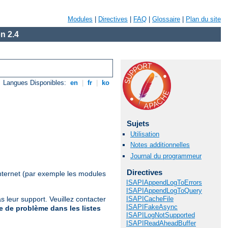
Modules
|
Directives
|
FAQ
|
Glossaire
|
Plan du site
n 2.4
Langues Disponibles:
en
|
fr
|
ko
Sujets
Utilisation
Notes additionnelles
Journal du programmeur
Directives
nternet (par exemple les modules
ISAPIAppendLogToErrors
ISAPIAppendLogToQuery
ISAPICacheFile
 leur support. Veuillez contacter
ISAPIFakeAsync
 de problème dans les listes
ISAPILogNotSupported
ISAPIReadAheadBuffer