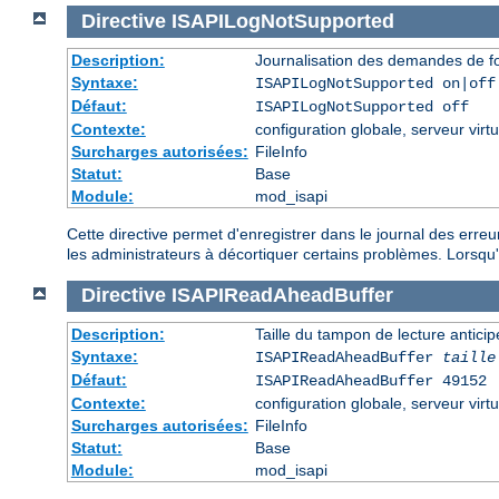
Directive
ISAPILogNotSupported
Description:
Journalisation des demandes de fo
Syntaxe:
ISAPILogNotSupported on|off
Défaut:
ISAPILogNotSupported off
Contexte:
configuration globale, serveur virtu
Surcharges autorisées:
FileInfo
Statut:
Base
Module:
mod_isapi
Cette directive permet d'enregistrer dans le journal des erre
les administrateurs à décortiquer certains problèmes. Lorsqu'el
Directive
ISAPIReadAheadBuffer
Description:
Taille du tampon de lecture antic
Syntaxe:
ISAPIReadAheadBuffer
taille
Défaut:
ISAPIReadAheadBuffer 49152
Contexte:
configuration globale, serveur virtu
Surcharges autorisées:
FileInfo
Statut:
Base
Module:
mod_isapi