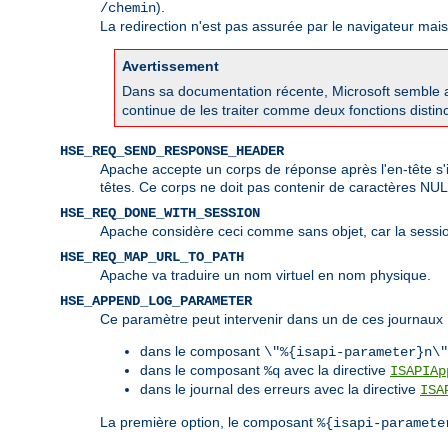
).
/chemin
La redirection n'est pas assurée par le navigateur mai
Avertissement
Dans sa documentation récente, Microsoft semble av
continue de les traiter comme deux fonctions disti
HSE_REQ_SEND_RESPONSE_HEADER
Apache accepte un corps de réponse après l'en-tête s'i
têtes. Ce corps ne doit pas contenir de caractères NU
HSE_REQ_DONE_WITH_SESSION
Apache considère ceci comme sans objet, car la sessio
HSE_REQ_MAP_URL_TO_PATH
Apache va traduire un nom virtuel en nom physique.
HSE_APPEND_LOG_PARAMETER
Ce paramètre peut intervenir dans un de ces journaux 
dans le composant
\"%{isapi-parameter}n\"
dans le composant
avec la directive
%q
ISAPIAp
dans le journal des erreurs avec la directive
ISA
La première option, le composant
%{isapi-paramete