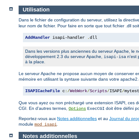
Utilisation
Dans le fichier de configuration du serveur, utilisez la directi
leur nom de fichier. Pour faire en sorte que tout fichier .dll so
AddHandler
 isapi-handler 
.
dll
Dans les versions plus anciennes du serveur Apache, le n
développement 2.3 du serveur Apache,
n'est 
isapi-isa
à la place.
Le serveur Apache ne propose aucun moyen de conserver en
mémoire en utilisant la syntaxe suivante dans votre apache2.
ISAPICacheFile
 c
:/
WebWork
/
Scripts
/
ISAPI
/
mytes
Que vous ayez ou non préchargé une extension ISAPI, ces de
CGI. En d'autres termes,
doit être défini po
Options
ExecCGI
Reportez-vous aux
Notes additionnelles
et au
Journal du pr
module
.
mod_isapi
Notes additionnelles