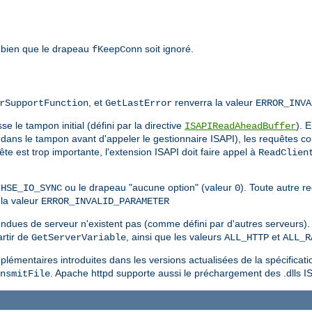
 bien que le drapeau
soit ignoré.
fKeepConn
, et
renverra la valeur
rSupportFunction
GetLastError
ERROR_INVA
e le tampon initial (défini par la directive
). 
ISAPIReadAheadBuffer
dans le tampon avant d'appeler le gestionnaire ISAPI), les requêtes co
quête est trop importante, l'extension ISAPI doit faire appel à
ReadClien
u
ou le drapeau "aucune option" (valeur
). Toute autre 
HSE_IO_SYNC
0
la valeur
ERROR_INVALID_PARAMETER
endues de serveur n'existent pas (comme défini par d'autres serveurs). 
rtir de
, ainsi que les valeurs
et
GetServerVariable
ALL_HTTP
ALL_R
lémentaires introduites dans les versions actualisées de la spécificati
. Apache httpd supporte aussi le préchargement des .dlls I
nsmitFile