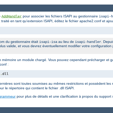
ve
pour associer les fichiers ISAPI au gestionnaire
AddHandler
isapi-h
it traité en tant qu'extension ISAPI, éditez le fichier apache2.conf et ajou
om du gestionnaire était
au lieu de
. Depui
isapi-isa
isapi-handler
plus valide, et vous devrez éventuellement modifier votre configuration 
 mémoire un module chargé. Vous pouvez cependant précharger et ga
conf :
t
.
dll
rnières sont toutes soumises au mêmes restrictions et possèdent les 
ur le répertoire qui contient le fichier .dll ISAPI.
ogrammeur
pour plus de détails et une clarification à propos du support 