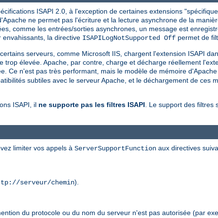
ifications ISAPI 2.0, à l'exception de certaines extensions "spécifiques
Apache ne permet pas l'écriture et la lecture asynchrone de la manière 
rtées, comme les entrées/sorties asynchrones, un message est enregistré
nvahissants, la directive
permet de filt
ISAPILogNotSupported Off
, certains serveurs, comme Microsoft IIS, chargent l'extension ISAPI da
ne trop élevée. Apache, par contre, charge et décharge réellement l'exte
ée. Ce n'est pas très performant, mais le modèle de mémoire d'Apache f
bilités subtiles avec le serveur Apache, et le déchargement de ces mo
ons ISAPI, il
ne supporte pas les filtres ISAPI
. Le support des filtres 
vez limiter vos appels à
aux directives suiva
ServerSupportFunction
).
ttp://serveur/chemin
mention du protocole ou du nom du serveur n'est pas autorisée (par exe