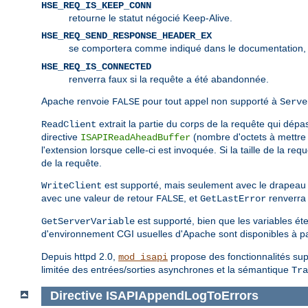
HSE_REQ_IS_KEEP_CONN
retourne le statut négocié Keep-Alive.
HSE_REQ_SEND_RESPONSE_HEADER_EX
se comportera comme indiqué dans le documentation,
HSE_REQ_IS_CONNECTED
renverra faux si la requête a été abandonnée.
Apache renvoie
pour tout appel non supporté à
FALSE
Serve
extrait la partie du corps de la requête qui dépass
ReadClient
directive
(nombre d'octets à mettre 
ISAPIReadAheadBuffer
l'extension lorsque celle-ci est invoquée. Si la taille de la re
de la requête.
est supporté, mais seulement avec le drapea
WriteClient
avec une valeur de retour
, et
renverra 
FALSE
GetLastError
est supporté, bien que les variables ét
GetServerVariable
d'environnement CGI usuelles d'Apache sont disponibles à pa
Depuis httpd 2.0,
propose des fonctionnalités supp
mod_isapi
limitée des entrées/sorties asynchrones et la sémantique
Tra
Directive
ISAPIAppendLogToErrors