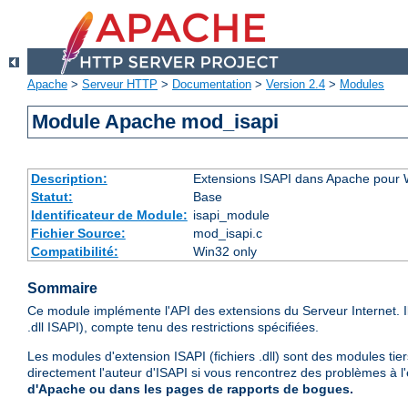
Apache
>
Serveur HTTP
>
Documentation
>
Version 2.4
>
Modules
Module Apache mod_isapi
Description:
Extensions ISAPI dans Apache pour
Statut:
Base
Identificateur de Module:
isapi_module
Fichier Source:
mod_isapi.c
Compatibilité:
Win32 only
Sommaire
Ce module implémente l'API des extensions du Serveur Internet. 
.dll ISAPI), compte tenu des restrictions spécifiées.
Les modules d'extension ISAPI (fichiers .dll) sont des modules tie
directement l'auteur d'ISAPI si vous rencontrez des problèmes à l
d'Apache ou dans les pages de rapports de bogues.