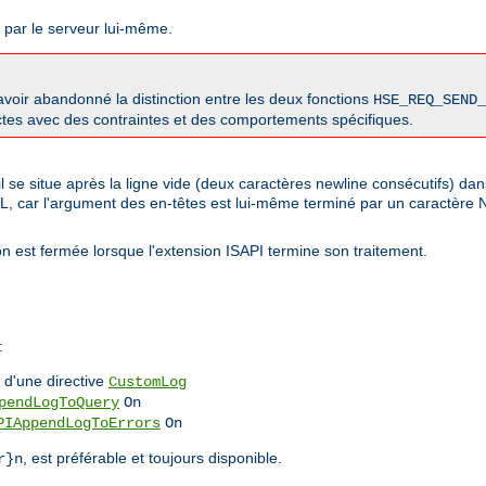
s par le serveur lui-même.
oir abandonné la distinction entre les deux fonctions
HSE_REQ_SEND_
nctes avec des contraintes et des comportements spécifiques.
l se situe après la ligne vide (deux caractères newline consécutifs) da
LL, car l'argument des en-têtes est lui-même terminé par un caractère
n est fermée lorsque l'extension ISAPI termine son traitement.
:
d'une directive
CustomLog
pendLogToQuery
On
PIAppendLogToErrors
On
, est préférable et toujours disponible.
r}n