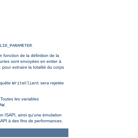
.
LID_PARAMETER
En fonction de la définition de la
urtes sont envoyées en entier à
pour extraire la totalité du corps
t
requête
sera rejetée
WriteClient
Toutes les variables
.
AW
on ISAPI, ainsi qu'une émulation
SAPI à des fins de performances.