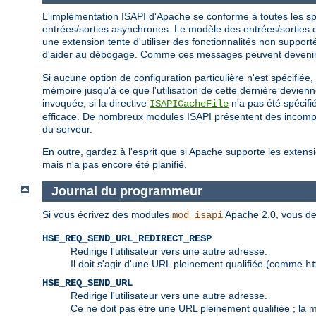
L'implémentation ISAPI d'Apache se conforme à toutes les spéc
entrées/sorties asynchrones. Le modèle des entrées/sorties d'
une extension tente d'utiliser des fonctionnalités non suppo
d'aider au débogage. Comme ces messages peuvent devenir e
Si aucune option de configuration particulière n'est spécifiée
mémoire jusqu'à ce que l'utilisation de cette dernière devien
invoquée, si la directive
n'a pas été spécifi
ISAPICacheFile
efficace. De nombreux modules ISAPI présentent des incompati
du serveur.
En outre, gardez à l'esprit que si Apache supporte les extensi
mais n'a pas encore été planifié.
Journal du programmeur
Si vous écrivez des modules
Apache 2.0, vous de
mod_isapi
HSE_REQ_SEND_URL_REDIRECT_RESP
Redirige l'utilisateur vers une autre adresse.
Il doit s'agir d'une URL pleinement qualifiée (comme
h
HSE_REQ_SEND_URL
Redirige l'utilisateur vers une autre adresse.
Ce ne doit pas être une URL pleinement qualifiée ; la 