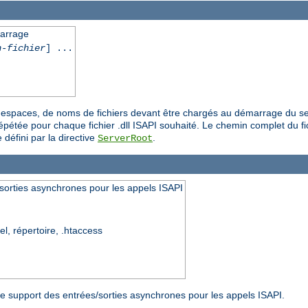
marrage
n-fichier
] ...
es espaces, de noms de fichiers devant être chargés au démarrage du se
épétée pour chaque fichier .dll ISAPI souhaité. Le chemin complet du fich
 défini par la directive
.
ServerRoot
sorties asynchrones pour les appels ISAPI
el, répertoire, .htaccess
r le support des entrées/sorties asynchrones pour les appels ISAPI.