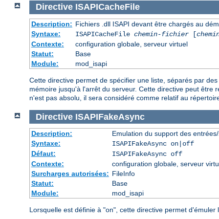
Directive
ISAPICacheFile
Description:
Fichiers .dll ISAPI devant être chargés au dé
Syntaxe:
ISAPICacheFile
chemin-fichier
[
chemi
Contexte:
configuration globale, serveur virtuel
Statut:
Base
Module:
mod_isapi
Cette directive permet de spécifier une liste, séparés par d
mémoire jusqu'à l'arrêt du serveur. Cette directive peut être r
n'est pas absolu, il sera considéré comme relatif au répertoire
Directive
ISAPIFakeAsync
Description:
Emulation du support des entrées/
Syntaxe:
ISAPIFakeAsync on|off
Défaut:
ISAPIFakeAsync off
Contexte:
configuration globale, serveur virtu
Surcharges autorisées:
FileInfo
Statut:
Base
Module:
mod_isapi
Lorsquelle est définie à "on", cette directive permet d'émule