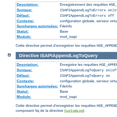
Description:
Enregistrement des requêtes
HSE
Syntaxe:
ISAPIAppendLogToErrors on|o
Défaut:
ISAPIAppendLogToErrors off
Contexte:
configuration globale, serveur virtu
Surcharges autorisées:
FileInfo
Statut:
Base
Module:
mod_isapi
Cette directive permet d'enregistrer les requêtes
HSE_APPEN
Directive
ISAPIAppendLogToQuery
Description:
Enregistre les requêtes
HSE_APPE
Syntaxe:
ISAPIAppendLogToQuery on|of
Défaut:
ISAPIAppendLogToQuery on
Contexte:
configuration globale, serveur virtu
Surcharges autorisées:
FileInfo
Statut:
Base
Module:
mod_isapi
Cette directive permet d'enregistrer les requêtes
HSE_APPEN
composant
de la directive
).
%q
CustomLog