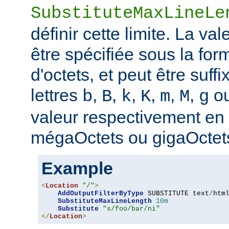
SubstituteMaxLineLe
définir cette limite. La val
être spécifiée sous la fo
d'octets, et peut être suff
lettres
,
,
,
,
,
,
o
b
B
k
K
m
M
g
valeur respectivement en o
mégaOctets ou gigaOctet
Example
<
Location
"/"
>
AddOutputFilterByType
 SUBSTITUTE text
/
html
SubstituteMaxLineLength
10m
Substitute
"s/foo/bar/ni"
</
Location
>