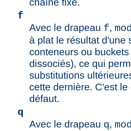
chaîne fixe.
f
Avec le drapeau
,
f
mo
à plat le résultat d'une 
conteneurs ou buckets
dissociés), ce qui perm
substitutions ultérieure
cette dernière. C'est l
défaut.
q
Avec le drapeau
,
q
mo