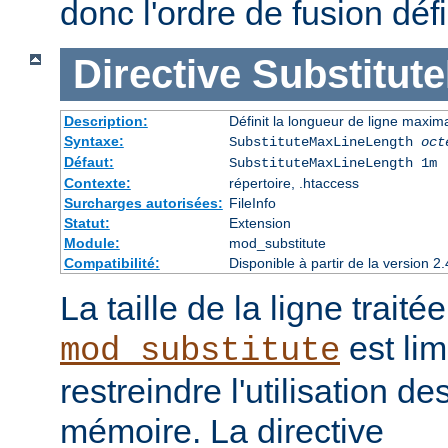
donc l'ordre de fusion défi
Directive
Substitut
Description:
Définit la longueur de ligne maxim
Syntaxe:
SubstituteMaxLineLength
oct
Défaut:
SubstituteMaxLineLength 1m
Contexte:
répertoire, .htaccess
Surcharges autorisées:
FileInfo
Statut:
Extension
Module:
mod_substitute
Compatibilité:
Disponible à partir de la version
La taille de la ligne traité
est lim
mod_substitute
restreindre l'utilisation d
mémoire. La directive