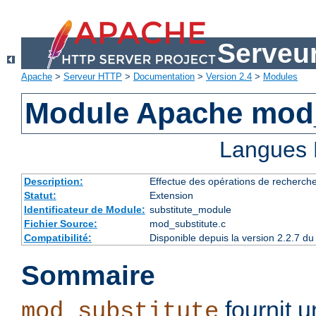
Serveu
Apache
>
Serveur HTTP
>
Documentation
>
Version 2.4
>
Modules
Module Apache mod_
Langues 
Description:
Effectue des opérations de recherch
Statut:
Extension
Identificateur de Module:
substitute_module
Fichier Source:
mod_substitute.c
Compatibilité:
Disponible depuis la version 2.2.7 
Sommaire
fournit 
mod_substitute