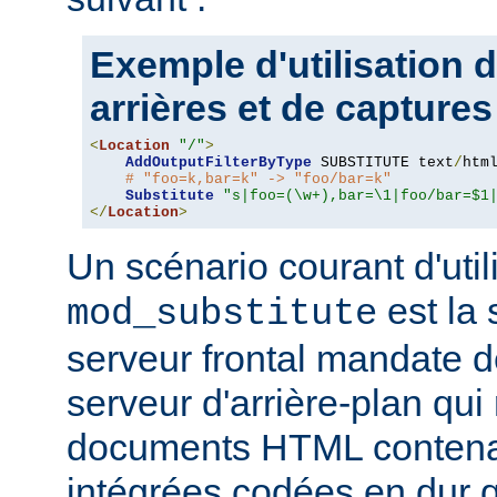
Exemple d'utilisation 
arrières et de captures
<
Location
"/"
>
AddOutputFilterByType
 SUBSTITUTE text
/
html
# "foo=k,bar=k" -> "foo/bar=k"
Substitute
"s|foo=(\w+),bar=\1|foo/bar=$1
</
Location
>
Un scénario courant d'util
est la 
mod_substitute
serveur frontal mandate 
serveur d'arrière-plan qui
documents HTML conten
intégrées codées en dur q