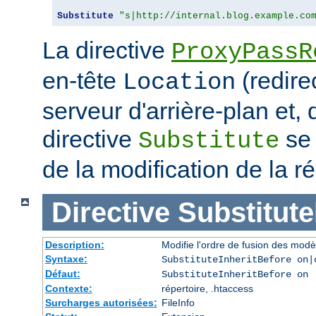
Substitute
"s|http://internal.blog.example.co
La directive
ProxyPassR
en-tête
(redire
Location
serveur d'arrière-plan et,
directive
se 
Substitute
de la modification de la
Directive
Substitute
Description:
Modifie l'ordre de fusion des modè
Syntaxe:
SubstituteInheritBefore on|
Défaut:
SubstituteInheritBefore on
Contexte:
répertoire, .htaccess
Surcharges autorisées:
FileInfo