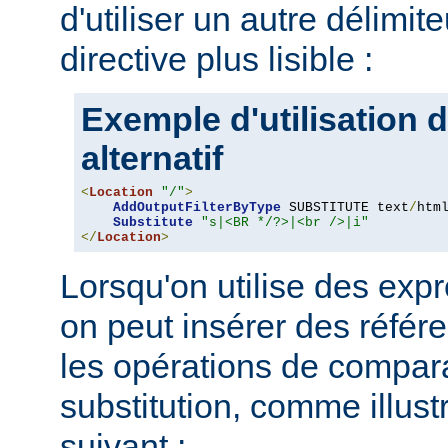
d'utiliser un autre délimit
directive plus lisible :
Exemple d'utilisation d
alternatif
<
Location
"/"
>
AddOutputFilterByType
 SUBSTITUTE text
/
html
Substitute
"s|<BR */?>|<br />|i"
</
Location
>
Lorsqu'on utilise des expr
on peut insérer des référ
les opérations de compar
substitution, comme illus
suivant :