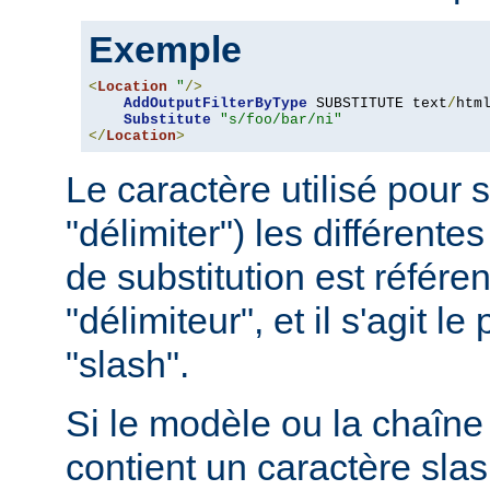
Exemple
<
Location
"
/>
AddOutputFilterByType
 SUBSTITUTE text
/
html
Substitute
"s/foo/bar/ni"
</
Location
>
Le caractère utilisé pour 
"délimiter") les différentes
de substitution est référ
"délimiteur", et il s'agit l
"slash".
Si le modèle ou la chaîne 
contient un caractère slash 