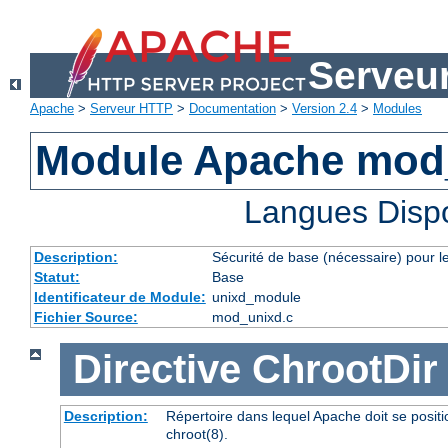
Serveu
Apache
>
Serveur HTTP
>
Documentation
>
Version 2.4
>
Modules
Module Apache mod
Langues Disp
Description:
Sécurité de base (nécessaire) pour le
Statut:
Base
Identificateur de Module:
unixd_module
Fichier Source:
mod_unixd.c
Directive
ChrootDir
Description:
Répertoire dans lequel Apache doit se posit
chroot(8).