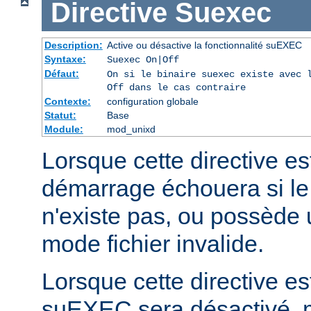
Directive
Suexec
Description:
Active ou désactive la fonctionnalité suEXEC
Syntaxe:
Suexec On|Off
Défaut:
On si le binaire suexec existe avec 
Off dans le cas contraire
Contexte:
configuration globale
Statut:
Base
Module:
mod_unixd
Lorsque cette directive est
démarrage échouera si le
n'existe pas, ou possède 
mode fichier invalide.
Lorsque cette directive est
suEXEC sera désactivé, m