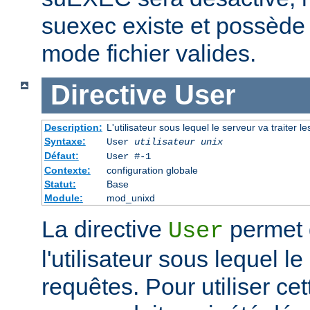
suexec existe et possède 
mode fichier valides.
Directive
User
Description:
L'utilisateur sous lequel le serveur va traiter l
Syntaxe:
User
utilisateur unix
Défaut:
User #-1
Contexte:
configuration globale
Statut:
Base
Module:
mod_unixd
La directive
permet d
User
l'utilisateur sous lequel le
requêtes. Pour utiliser cett