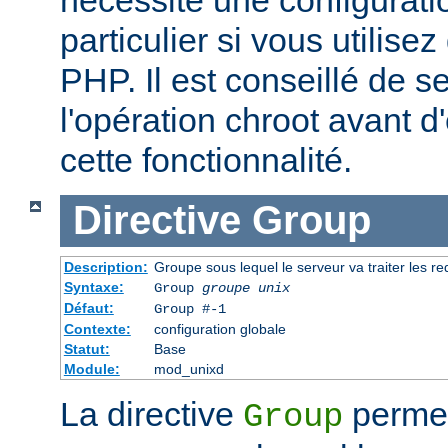
particulier si vous utilise
PHP. Il est conseillé de se
l'opération chroot avant d'
cette fonctionnalité.
Directive
Group
Description:
Groupe sous lequel le serveur va traiter les r
Syntaxe:
Group
groupe unix
Défaut:
Group #-1
Contexte:
configuration globale
Statut:
Base
Module:
mod_unixd
La directive
permet 
Group