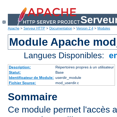
Serveu
Apache
>
Serveur HTTP
>
Documentation
>
Version 2.4
>
Modules
Module Apache mod
Langues Disponibles:
e
Description:
Répertoires propres à un utilisateur
Statut:
Base
Identificateur de Module:
userdir_module
Fichier Source:
mod_userdir.c
Sommaire
Ce module permet l'accès a