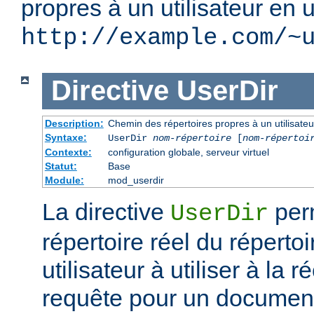
propres à un utilisateur en u
http://example.com/~
Directive
UserDir
Description:
Chemin des répertoires propres à un utilisateu
Syntaxe:
UserDir
nom-répertoire
[
nom-répertoi
Contexte:
configuration globale, serveur virtuel
Statut:
Base
Module:
mod_userdir
La directive
perm
UserDir
répertoire réel du réperto
utilisateur à utiliser à la 
requête pour un document 