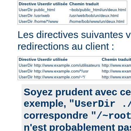
Directive Userdir utilisée
Chemin traduit
UserDir public_html
~bob/public_html/un/deux.html
UserDir /usr/web
/usr/web/bob/un/deux.html
UserDir /home/*/www
/home/bob/www/un/deux.html
Les directives suivantes 
redirections au client :
Directive Userdir utilisée
Chemin tradui
UserDir http://www.example.com/utilisateurs
http://www.exam
UserDir http://www.example.com/*/usr
http://www.exa
UserDir http://www.example.com/~*/
http://www.exa
Soyez prudent avec cett
exemple,
"UserDir .
correspondre
"/~roo
n'est probablement pas