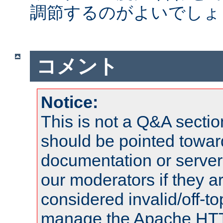
調節するのがよいでしょ
コメント
Notice:
This is not a Q&A sect
should be pointed towar
documentation or serve
our moderators if they a
considered invalid/off-t
manage the Apache HTTP