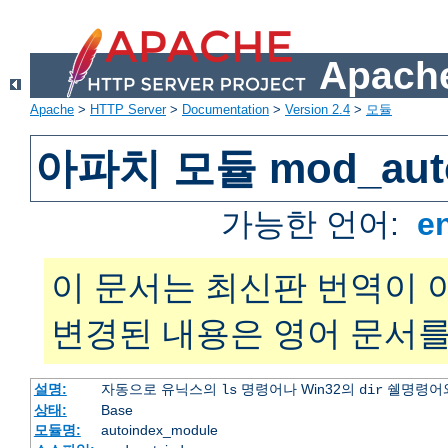
Apache
Apache
>
HTTP Server
>
Documentation
>
Version 2.4
>
모듈
아파치 모듈 mod_auto
가능한 언어:
e
이 문서는 최신판 번역이 
변경된 내용은 영어 문서를
설명:
자동으로 유닉스의
명령어나 Win32의
쉘명령어와
ls
dir
상태:
Base
모듈명:
autoindex_module