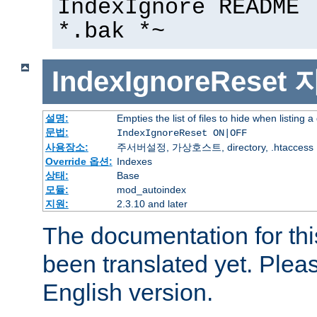
IndexIgnore README 
*.bak *~
IndexIgnoreReset
설명:
Empties the list of files to hide when listing a
문법:
IndexIgnoreReset ON|OFF
사용장소:
주서버설정, 가상호스트, directory, .htaccess
Override 옵션:
Indexes
상태:
Base
모듈:
mod_autoindex
지원:
2.3.10 and later
The documentation for thi
been translated yet. Plea
English version.