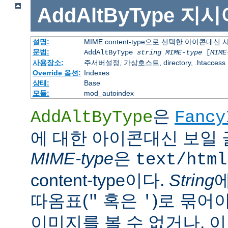
AddAltByType
지시
설명:
MIME content-type으로 선택한 아이콘대
문법:
AddAltByType
string
MIME-type
[
MIME
사용장소:
주서버설정, 가상호스트, directory, .htaccess
Override 옵션:
Indexes
상태:
Base
모듈:
mod_autoindex
은
AddAltByType
Fancy
에 대한 아이콘대신 보일 
MIME-type
은
text/html
content-type이다.
String
따옴표(
혹은
)로 묶어
"
'
이미지를 볼 수 없거나, 