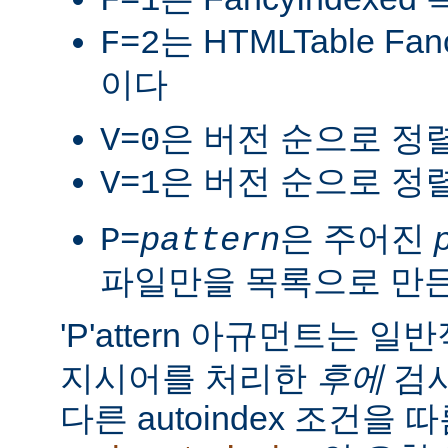
F=1
는 HTMLTable Fa
F=2
이다
은 버전 순으로 정
V=0
은 버전 순으로 정
V=1
은 주어진
P=
pattern
파일만을 목록으로 만
'P'attern 아규먼트는 일
지시어를 처리한
후에
검사
다른 autoindex 조건을