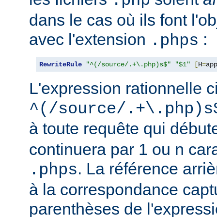
.php
dans le cas où ils font l'o
avec l'extension
:
.phps
RewriteRule
"^(/source/.+\.php)s$"
"$1"
[
H
=
ap
L'expression rationnelle c
^(/source/.+\.php)s
à toute requête qui début
continuera par 1 ou n car
. La référence arriè
.phps
à la correspondance capt
parenthèses de l'expressi