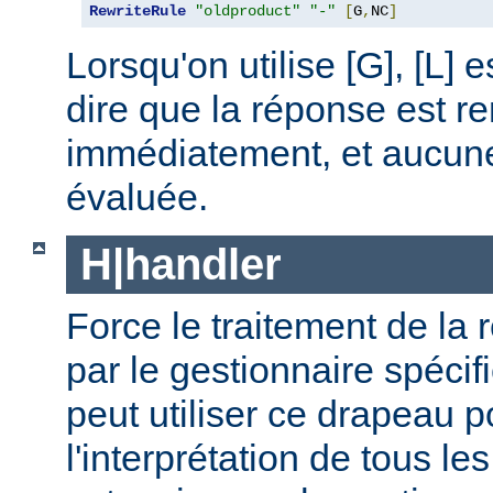
RewriteRule
"oldproduct"
"-"
[
G
,
NC
]
Lorsqu'on utilise [G], [L] es
dire que la réponse est r
immédiatement, et aucune 
évaluée.
H|handler
Force le traitement de la 
par le gestionnaire spécif
peut utiliser ce drapeau p
l'interprétation de tous le