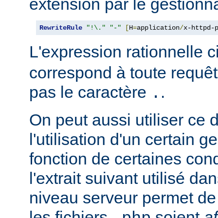
extension par le gestionna
RewriteRule
"!\."
"-"
[
H
=
application
/
x-httpd-
L'expression rationnelle 
correspond à toute requêt
pas le caractère
.
.
On peut aussi utiliser ce 
l'utilisation d'un certain g
fonction de certaines con
l'extrait suivant utilisé d
niveau serveur permet de 
les fichiers
soient
a