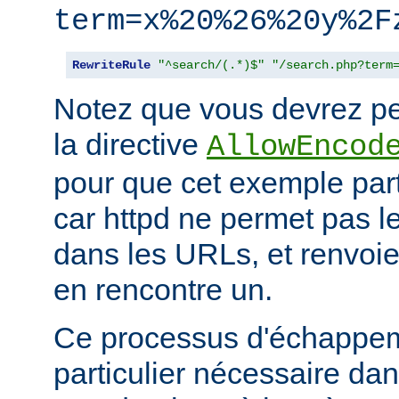
term=x%20%26%20y%2F
RewriteRule
"^search/(.*)$"
"/search.php?term
Notez que vous devrez peu
la directive
AllowEncod
pour que cet exemple part
car httpd ne permet pas 
dans les URLs, et renvoie 
en rencontre un.
Ce processus d'échappem
particulier nécessaire dan