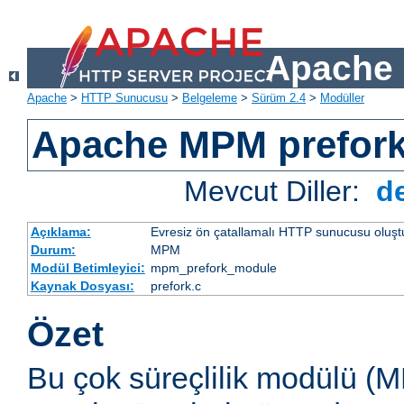
Apache 
Apache
>
HTTP Sunucusu
>
Belgeleme
>
Sürüm 2.4
>
Modüller
Apache MPM prefor
Mevcut Diller:
d
Açıklama:
Evresiz ön çatallamalı HTTP sunucusu oluşt
Durum:
MPM
Modül Betimleyici:
mpm_prefork_module
Kaynak Dosyası:
prefork.c
Özet
Bu çok süreçlilik modülü (