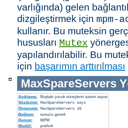
varlığında) gelen bağlantı
dizgileştirmek için
mpm-a
kullanır. Bu muteksin gerçe
hususları
yönergesi
Mutex
yapılandırılabilir. Bu mut
için
başarımın arttırılması
MaxSpareServers
Y
Açıklama:
Boştaki çocuk süreçlerin azami sayısı
Sözdizimi:
MaxSpareServers
sayı
Öntanımlı:
MaxSpareServers 10
Bağlam:
sunucu geneli
Durum:
MPM
Modül:
prefork