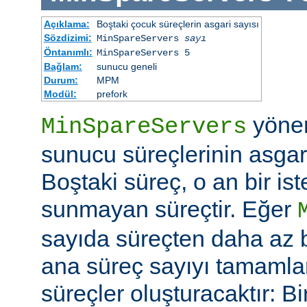
Açıklama:
Boştaki çocuk süreçlerin asgari sayısı
Sözdizimi:
MinSpareServers
sayı
Öntanımlı:
MinSpareServers 5
Bağlam:
sunucu geneli
Durum:
MPM
Modül:
prefork
yöne
MinSpareServers
sunucu süreçlerinin asgari 
Boştaki süreç, o an bir is
sunmayan süreçtir. Eğer
sayıda süreçten daha az 
ana süreç sayıyı tamamla
süreçler oluşturacaktır: Bi