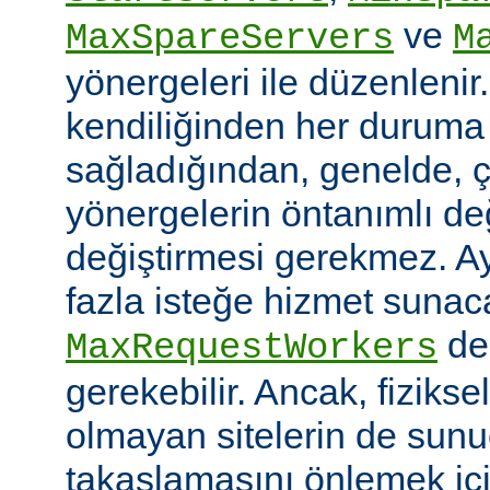
ve
MaxSpareServers
M
yönergeleri ile düzenlenir
kendiliğinden her duruma
sağladığından, genelde, ç
yönergelerin öntanımlı değ
değiştirmesi gerekmez. A
fazla isteğe hizmet sunaca
değ
MaxRequestWorkers
gerekebilir. Ancak, fiziksel
olmayan sitelerin de sunu
takaslamasını önlemek iç