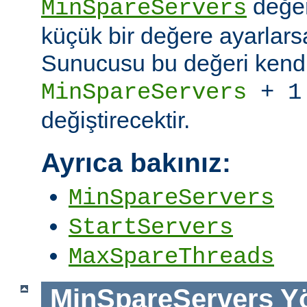
değer
MinSpareServers
küçük bir değere ayarlar
Sunucusu bu değeri kendi
MinSpareServers
+ 1
değiştirecektir.
Ayrıca bakınız:
MinSpareServers
StartServers
MaxSpareThreads
MinSpareServers
Y