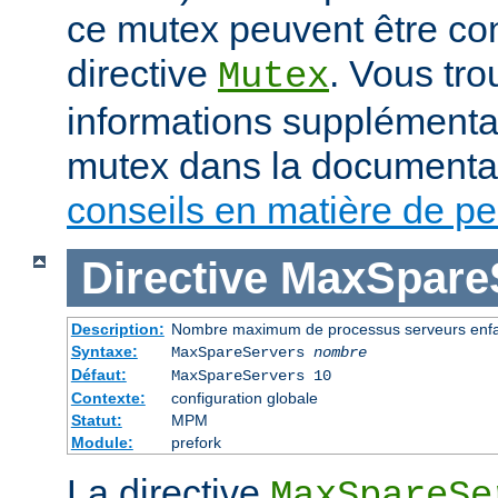
ce mutex peuvent être con
directive
. Vous tr
Mutex
informations supplémenta
mutex dans la documenta
conseils en matière de p
Directive
MaxSpare
Description:
Nombre maximum de processus serveurs enfan
Syntaxe:
MaxSpareServers
nombre
Défaut:
MaxSpareServers 10
Contexte:
configuration globale
Statut:
MPM
Module:
prefork
La directive
MaxSpareSe